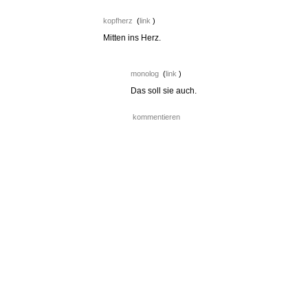
kopfherz
(
link
)
Mitten ins Herz.
monolog
(
link
)
Das soll sie auch.
kommentieren