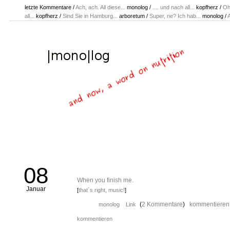
letzte Kommentare
/
Ach, ach. All diese...
monolog
/
.... und nach all...
kopfherz
/
Oh
all...
kopfherz
/
Sind Sie in Hamburg...
arboretum
/
Super, ne? Ich hab...
monolog
/
A
08
When you finish me.
Januar
[
that´s right, music!
]
(
2 Kommentare
)
kommentieren
monolog
Link
kommentieren